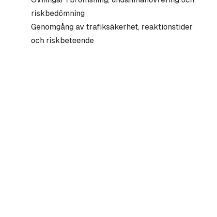
riskbedömning
Genomgång av trafiksäkerhet, reaktionstider
och riskbeteende
Intyg skickas digitalt till Trafikverket direkt
efter godkänd utbildning
Boka riskutbildning del 2 nära Landvetter
Redo att ta nästa steg mot körkortet? Boka din h
snabbt.
Vi bekräftar din bokning inom 24 timmar och skic