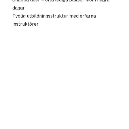
dagar
Tydlig utbildningsstruktur med erfarna
instruktörer
Godkänd av Transportstyrelsen
alkkörning hos Borås Halkbana idag och få en tid
kar all information du behöver.