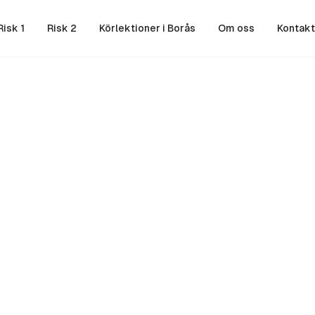
Risk 1
Risk 2
Körlektioner i Borås
Om oss
Kontakt