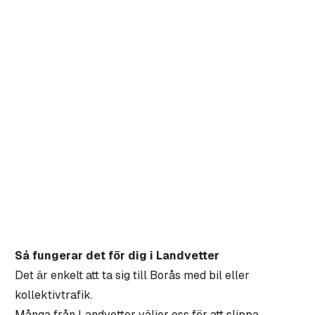
Så fungerar det för dig i Landvetter
Det är enkelt att ta sig till Borås med bil eller
kollektivtrafik.
Många från Landvetter väljer oss för att slippa