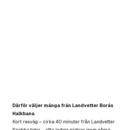
Därför väljer många från Landvetter Borås
Halkbana
Kort resväg – cirka 40 minuter från Landvetter
Snabba tider – ofta lediga platser inom några