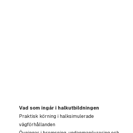
Vad som ingår i halkutbildningen
Praktisk körning i halksimulerade
vägförhållanden
Övningar i bromsning, undanmanövrering och